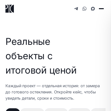
Реальные
объекты с
итоговой ценой
Каждый проект — отдельная история: от замера
до готового остекления. Откройте кейс, чтобы
Остекление фахверка (п. Агалатово)
Остекление двух домов (Мистолово,
увидеть детали, сроки и стоимость.
Остекление фахверка (п. Мистолово)
Приозерское шоссе, Агалатово
Установка входного тамбура на
Л.О)
Мистолово, Бугровское городское поселение
Установка фасада (КП «Петровское
производстве (г. Красное Село)
Мистолово, Бугровское городское поселение