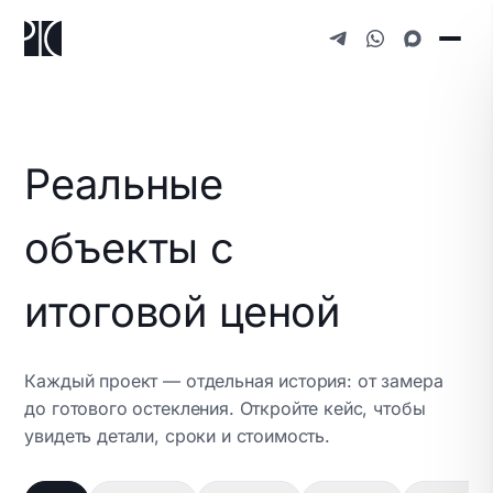
Реальные
объекты с
итоговой ценой
Каждый проект — отдельная история: от замера
до готового остекления. Откройте кейс, чтобы
Остекление фахверка (п. Агалатово)
Остекление двух домов (Мистолово,
увидеть детали, сроки и стоимость.
Остекление фахверка (п. Мистолово)
Приозерское шоссе, Агалатово
Установка входного тамбура на
Л.О)
Мистолово, Бугровское городское поселение
Установка фасада (КП «Петровское
производстве (г. Красное Село)
Мистолово, Бугровское городское поселение